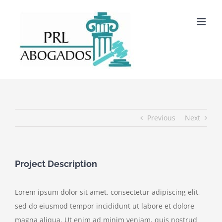
Saltar
al
contenido
Previous
Next
Project Description
Lorem ipsum dolor sit amet, consectetur adipiscing elit,
sed do eiusmod tempor incididunt ut labore et dolore
magna aliqua. Ut enim ad minim veniam, quis nostrud