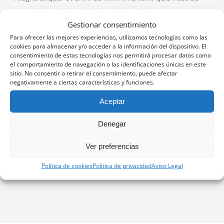
exercitation ullamco laboris nisi ut aliquip ex ea
Gestionar consentimiento
commodo consequat.
Para ofrecer las mejores experiencias, utilizamos tecnologías como las
cookies para almacenar y/o acceder a la información del dispositivo. El
consentimiento de estas tecnologías nos permitirá procesar datos como
el comportamiento de navegación o las identificaciones únicas en este
Project Details
sitio. No consentir o retirar el consentimiento, puede afectar
negativamente a ciertas características y funciones.
Aceptar
Denegar
Share This Story, Choose Your Platform!
Ver preferencias
Facebook
X
Reddit
LinkedIn
Tumblr
Pinterest
Vk
Correo
electrónico
Política de cookies
Política de privacidad
Aviso Legal